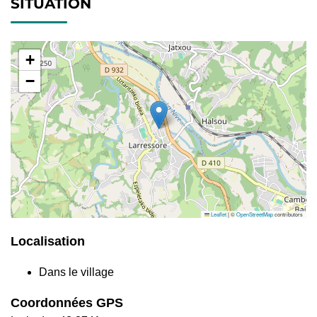
SITUATION
+
−
Leaflet
|
©
OpenStreetMap
contributors
Localisation
Dans le village
Coordonnées GPS