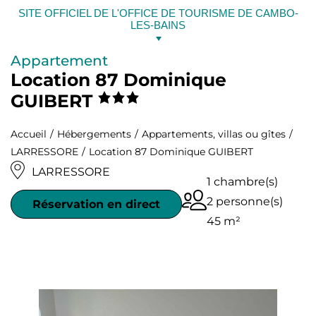
Aller
SITE OFFICIEL DE L'OFFICE DE TOURISME DE CAMBO-
au
LES-BAINS
contenu
Appartement
Location 87 Dominique
GUIBERT
Accueil
Hébergements
Appartements, villas ou gîtes
LARRESSORE
Location 87 Dominique GUIBERT
LARRESSORE
1 chambre(s)
2 personne(s)
Réservation en direct
45 m²