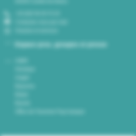
64250 Cambo-les-Bains
+33 (0)5 59 29 70 25
Contactez nous par mail
Horaires et services
Espace pros, groupes et presse
Adt64
Hendaye
Anglet
Bayonne
Bidart
Biarritz
Office de Tourisme Pays basque