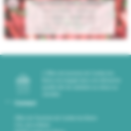
L'Office de tourisme de Cambo-les-
Bains est engagé dans une démarche
qualité afin de satisfaire au mieux sa
clientèle.
Contact
Office de Tourisme de Cambo-les-Bains
3 Av. de la Mairie