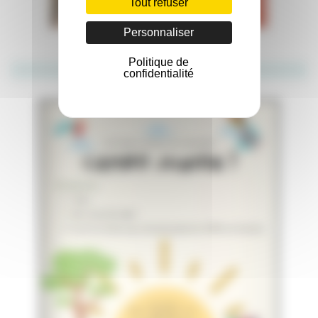
Tout refuser
Personnaliser
Politique de
Cambo
Junior
confidentialité